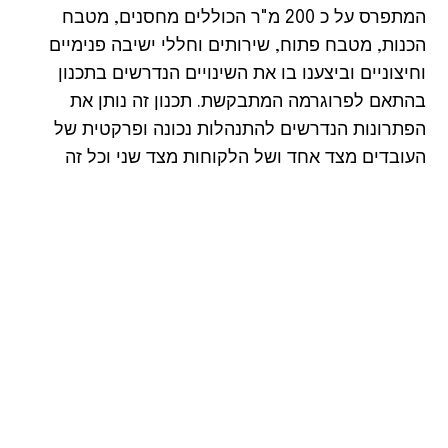
המתפרס על כ 200 מ"ר הכוללים מחסנים, מטבח
הכנות, מטבח פתוח, שירותים וחללי ישיבה פנימיים
וחיצוניים וביצענו בו את השינויים הנדרשים בתכנון
בהתאם לפרוגרמה המתבקשת. תכנון זה נותן את
הפתרונות הנדרשים להתנהלות נכונה ופרקטית של
העובדים מצד אחד ושל הלקוחות מצד שני וכל זה
בתוך מעטפת של עיצוב איטלקי מודרני הכולל שילוב
של חומרים טבעיים כגון עץ, ברזל ובטון ביחד עם
הצבעוניות, החמימות והניחוחות של המטבח האיטלקי
הפתוח ובקו אחיד עם המיתוג.​
גודל
מיקום
צלם
350 מ״ר
קיבוץ עינת
יח״צ